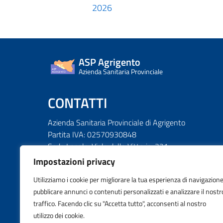
2026
ASP Agrigento
Azienda Sanitaria Provinciale
CONTATTI
Azienda Sanitaria Provinciale di Agrigento
Partita IVA: 02570930848
Sede Legale: Viale della Vittoria, 321
92100 Agrigento
Impostazioni privacy
Utilizziamo i cookie per migliorare la tua esperienza di navigazione
Pec: protocollo@pec.aspag.it
pubblicare annunci o contenuti personalizzati e analizzare il nostr
Centralino aziendale. : 0922.407111
traffico. Facendo clic su "Accetta tutto", acconsenti al nostro
Contatti aziendali
utilizzo dei cookie.
Privacy