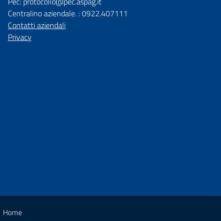
Pec: protocollo@pec.aspag.it
Centralino aziendale. : 0922.407111
Contatti aziendali
Privacy
Home