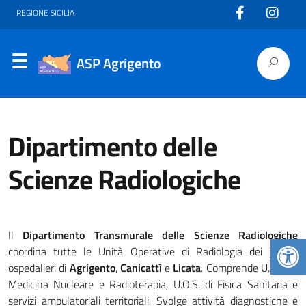
REGIONE SICILIA
ASP Agrigento
Dipartimento delle
Scienze Radiologiche
Il
Dipartimento Transmurale delle Scienze Radiologiche
Apr
coordina tutte le Unità Operative di Radiologia dei presidi
ospedalieri di
Agrigento
,
Canicattì
e
Licata
. Comprende U.O.C. di
Medicina Nucleare e Radioterapia, U.O.S. di Fisica Sanitaria e
servizi ambulatoriali territoriali. Svolge attività diagnostiche e