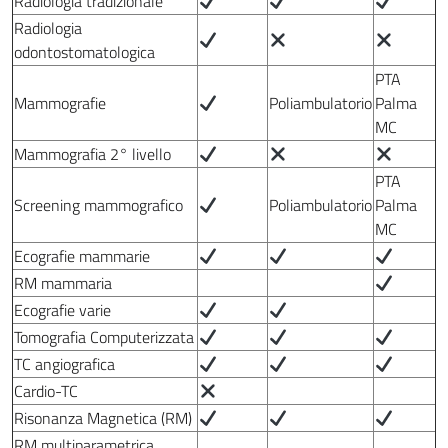
Radiologia tradizionale
Radiologia
odontostomatologica
PTA
Mammografie
Poliambulatorio
Palma
MC
Mammografia 2° livello
PTA
Screening mammografico
Poliambulatorio
Palma
MC
Ecografie mammarie
RM mammaria
Ecografie varie
Tomografia Computerizzata
TC angiografica
Cardio-TC
Risonanza Magnetica (RM)
RM multiparametrica