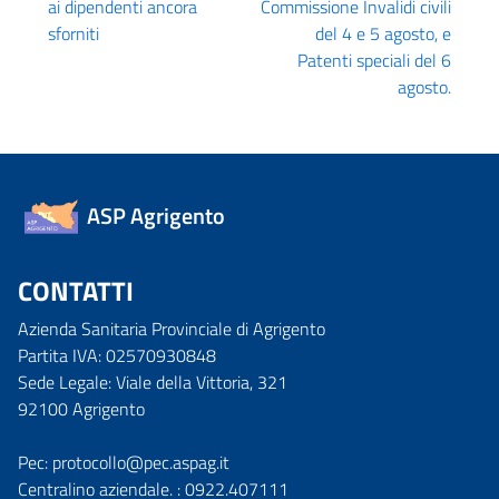
ai dipendenti ancora
Commissione Invalidi civili
sforniti
del 4 e 5 agosto, e
Patenti speciali del 6
agosto.
ASP Agrigento
CONTATTI
Azienda Sanitaria Provinciale di Agrigento
Partita IVA: 02570930848
Sede Legale: Viale della Vittoria, 321
92100 Agrigento
Pec: protocollo@pec.aspag.it
Centralino aziendale. : 0922.407111