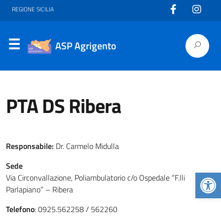
REGIONE SICILIA
ASP Agrigento
PTA DS Ribera
Responsabile:
Dr. Carmelo Midulla
Sede
Apr
Via Circonvallazione, Poliambulatorio c/o Ospedale “F.lli
Parlapiano” – Ribera
Telefono
: 0925.562258 / 562260