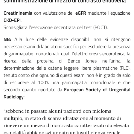
somministrazione di mezzo di contrasto endovena
Creatininemia
con valutazione del
eGFR
mediante l’equazione
CKD-EPI
.
Sconsigliata l’esecuzione decentrata del test (POCT).
NB:
Alla luce delle evidenze disponibili non si ritengono
necessari esami di laboratorio specifici per escludere la presenza
di gammapatie monoclonali, quali l’elettroforesi sieroproteica, la
ricerca della proteina di Bence Jones nell’urina, la
determinazione delle catene leggere libere plasmatiche (FLC),
tenuto conto che ognuno di questi esami non è in grado da solo
di escludere al 100% una gammapatia monoclonale e che
secondo quanto riportato da
European Society of Urogenital
Radiology
:
“sebbene in passato alcuni pazienti con mieloma
multiplo, in stato di scarsa idratazione al momento di
ricevere un mezzo di contrasto caratterizzato da elevata
osmolalità abbiano sviluppato un’insufficienza renale