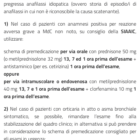
pregressa anafilassi idiopatica (ovvero storia di episodio/i di
anafilassi in cui non è riconoscibile la causa scatenante).
1)
Nel caso di pazienti con anamnesi positiva per reazione
avversa grave a MdC non noto, su consiglio della
SIAAIC
,
utilizzare:
schema di premedicazione
per via orale
con prednisone 50 mg
(o metilprednisolone 32 mg)
13, 7 ed 1 ora prima dell’esame
+
antistaminico (per es. cetirizina)
1 ora prima dell’esame
,
oppure
per via intramuscolare o endovenosa
con metilprednisolone
40 mg
13, 7 e 1 ora prima dell’esame
+ clorfenamina 10 mg
1
ora prima dell’esame
.
2)
Nel caso di pazienti con orticaria in atto o asma bronchiale
sintomatico, se possibile, rimandare l’esame fino alla
stabilizzazione del quadro clinico; in alternativa si può prendere
in considerazione lo schema di premedicazione consigliato per
gli esami in urgenza: