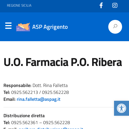
REGIONE SICILIA
ASP Agrigento
U.O. Farmacia P.O. Ribera
Responsabile:
Dott. Rina Falletta
Tel:
0925.562213 / 0925.562228
Email:
rina.falletta@aspag.it
Apr
Distribuzione diretta
Tel:
0925.562361 – 0925.562228