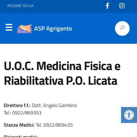
REGIONE SICILIA
ASP Agrigento
U.O.C. Medicina Fisica e
Riabilitativa P.O. Licata
Direttore f.f.:
Dott. Angelo Gambino
Apr
Tel.: 0922/869353
Stanza Medici:
Tel. 0922/869435