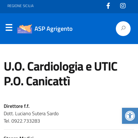
REGIONE SICILIA
ASP Agrigento
U.O. Cardiologia e UTIC
P.O. Canicattì
Direttore f.f.
Apr
Dott. Luciano Sutera Sardo
Tel. 0922.733283