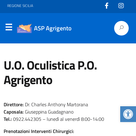
REGIONE SICILIA
ASP Agrigento
U.O. Oculistica P.O.
Agrigento
Direttore:
Dr. Charles Anthony Martorana
Apr
Caposala:
Giuseppina Guadagnano
Tel.:
0922.442305 – lunedì al venerdì 8:00-14:00
Prenotazioni Interventi Chirurgici: