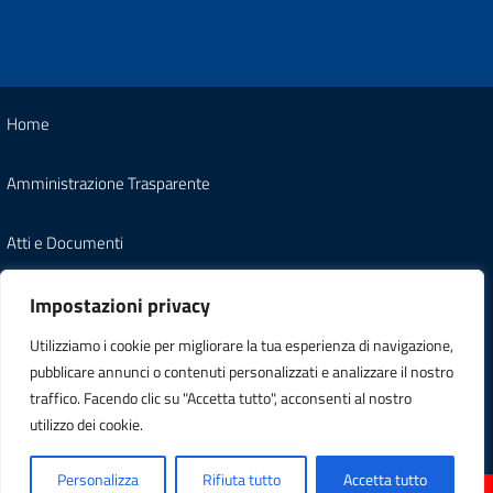
Home
Amministrazione Trasparente
Atti e Documenti
Note Legali
Impostazioni privacy
Utilizziamo i cookie per migliorare la tua esperienza di navigazione,
Informativa Privacy
pubblicare annunci o contenuti personalizzati e analizzare il nostro
traffico. Facendo clic su "Accetta tutto", acconsenti al nostro
Carta dei Servizi
utilizzo dei cookie.
Personalizza
Rifiuta tutto
Accetta tutto
ATTENZIONE! IL PORTALE E' IN AGGIORNAMENTO
© 2026 ASP Agrigento