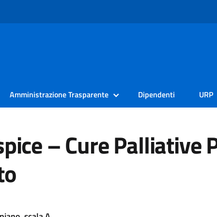
Amministrazione Trasparente
Dipendenti
URP
pice – Cure Palliative P
to
 piano, scala A
.