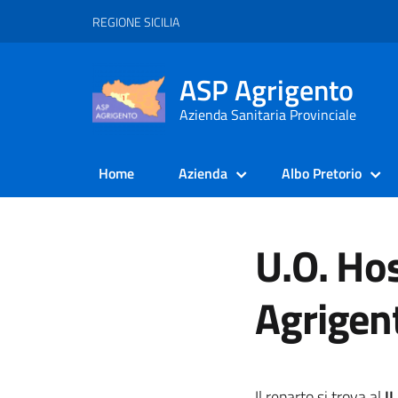
REGIONE SICILIA
ASP Agrigento
Azienda Sanitaria Provinciale
Home
Azienda
Albo Pretorio
U.O. Hos
Agrigen
Il reparto si trova al
II