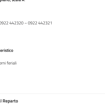
0922 442320 – 0922 442321
eristico
rni feriali
al Reparto