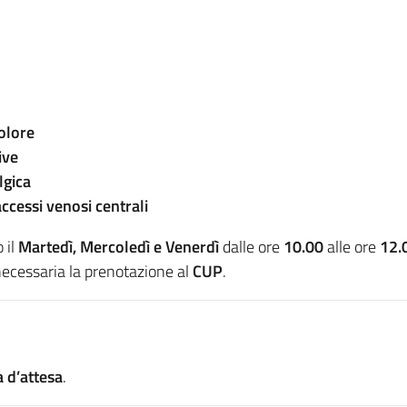
dolore
ive
lgica
ccessi venosi centrali
 il
Martedì, Mercoledì e Venerdì
dalle ore
10.00
alle ore
12.
ecessaria la prenotazione al
CUP
.
ta d’attesa
.