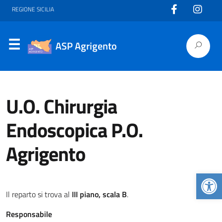
REGIONE SICILIA
ASP Agrigento
U.O. Chirurgia
Endoscopica P.O.
Agrigento
Apr
Il reparto si trova al
III piano, scala B
.
Responsabile