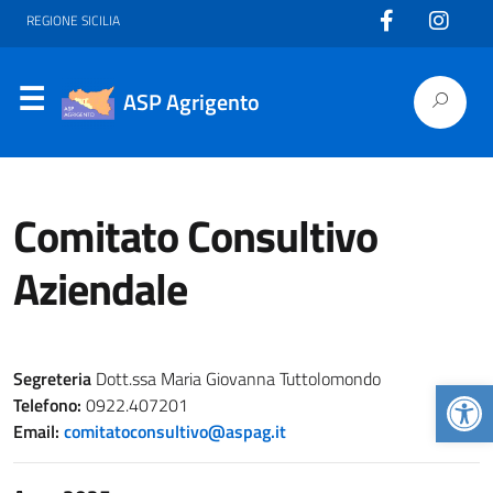
REGIONE SICILIA
ASP Agrigento
Comitato Consultivo
Aziendale
Segreteria
Dott.ssa Maria Giovanna Tuttolomondo
Apr
Telefono:
0922.407201
Email:
comitatoconsultivo@aspag.it