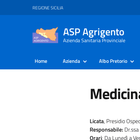
REGIONE SICILIA
ASP Agrigento
Azienda Sanitaria Provinciale
Home
Azienda
Albo Pretorio
Medicina
Licata
, Presidio Ospe
Responsabile:
Dr.ssa
Orari
: Da Lunedì a V