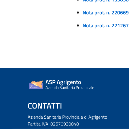
Nota prot. n. 22066
Nota prot. n. 22126
ASP Agrigento
Azienda Sanitaria Provinciale
CONTATTI
Azienda Sanitaria Provinciale di Agrigento
Partita IVA: 02570930848