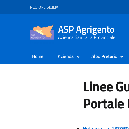
REGIONE SICILIA
ASP Agrigento
Azienda Sanitaria Provinciale
Home
Azienda
Albo Pretorio
Linee G
Portale
Nota prot. n. 13305