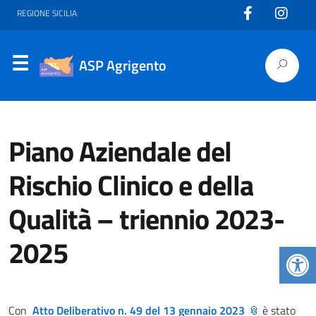
REGIONE SICILIA
ASP Agrigento
Piano Aziendale del
Rischio Clinico e della
Qualità – triennio 2023-
2025
Apr
Con
Atto Deliberativo n. 49 del 13 gennaio 2023
è stato