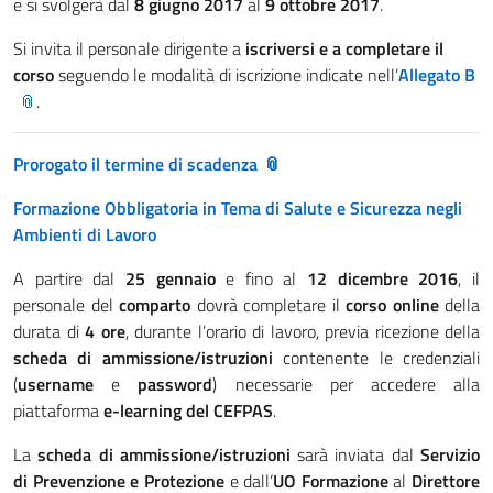
e si svolgerà dal
8 giugno 2017
al
9 ottobre 2017
.
Si invita il personale dirigente a
iscriversi e a completare il
corso
seguendo le modalità di iscrizione indicate nell’
Allegato B
.
Prorogato il termine di scadenza
Formazione Obbligatoria in Tema di Salute e Sicurezza negli
Ambienti di Lavoro
A partire dal
25 gennaio
e fino al
12 dicembre 2016
, il
personale del
comparto
dovrà completare il
corso online
della
durata di
4 ore
, durante l’orario di lavoro, previa ricezione della
scheda di ammissione/istruzioni
contenente le credenziali
(
username
e
password
) necessarie per accedere alla
piattaforma
e-learning del CEFPAS
.
La
scheda di ammissione/istruzioni
sarà inviata dal
Servizio
di Prevenzione e Protezione
e dall’
UO Formazione
al
Direttore