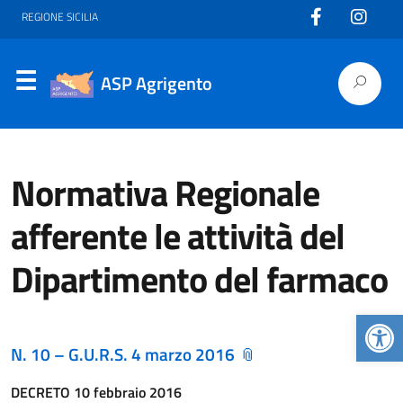
REGIONE SICILIA
ASP Agrigento
Normativa Regionale
afferente le attività del
Dipartimento del farmaco
Apr
N. 10 – G.U.R.S. 4 marzo 2016
DECRETO 10 febbraio 2016