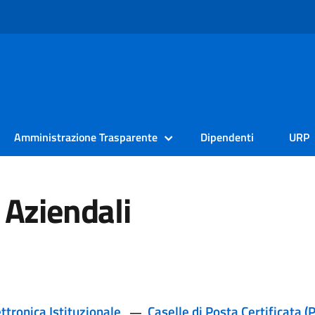
Amministrazione Trasparente
Dipendenti
URP
 Aziendali
ttronica Istituzionale
Caselle di Posta Certificata (
—