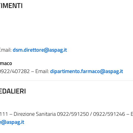
TIMENTI
Email:
dsm.direttore@aspag.it
rmaco
 0922/407282 – Email:
dipartimento.farmaco@aspag.it
EDALIERI
111 – Direzione Sanitaria 0922/591250 / 0922/591246 – E
re@aspag.it