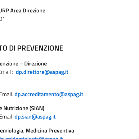
 URP Area Direzione
201
TO DI PREVENZIONE
enzione – Direzione
Email :
dp.direttore@aspag.it
Email:
dp.accreditamento@aspag.it
 e Nutrizione (SIAN)
mail :
dp.sian@aspag.it
demiologia, Medicina Preventiva
dp.epidemiologia@aspag.it