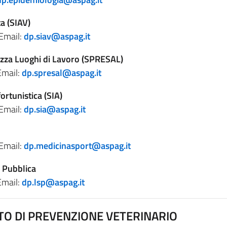
ta (SIAV)
Email:
dp.siav@aspag.it
ezza Luoghi di Lavoro (SPRESAL)
Email:
dp.spresal@aspag.it
ortunistica (SIA)
Email:
dp.sia@aspag.it
Email:
dp.medicinasport@aspag.it
à Pubblica
Email:
dp.lsp@aspag.it
TO DI PREVENZIONE VETERINARIO