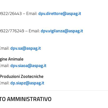
0922/26443 – Email:
dpv.direttore@aspag.it
 0922/776249 – Email:
dpv.vigilanza@aspag.it
Email:
dpv.sa@aspag.it
igine Animale
Email:
dpv.siaoa@aspag.it
 Produzioni Zootecniche
Email:
dp.siapz@aspag.it
TO AMMINISTRATIVO