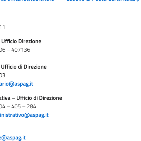
111
 Ufficio Direzione
406 – 407136
 Ufficio di Direzione
403
tario@aspag.it
iva – Ufficio di Direzione
04 – 405 – 284
inistrativo@aspag.it
e@aspag.it