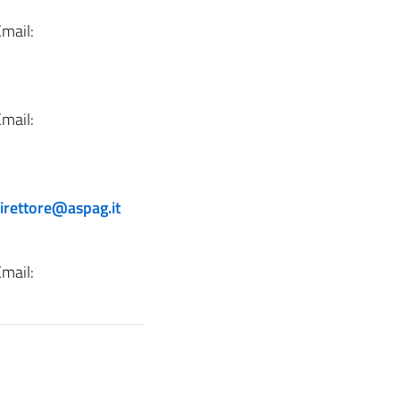
mail:
mail:
irettore@aspag.it
mail: