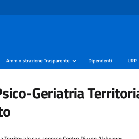
Amministrazione Trasparente
Dipendenti
URP
sico-Geriatria Territori
to
ia Territoriale con annesso Centro Diurno Alzheimer