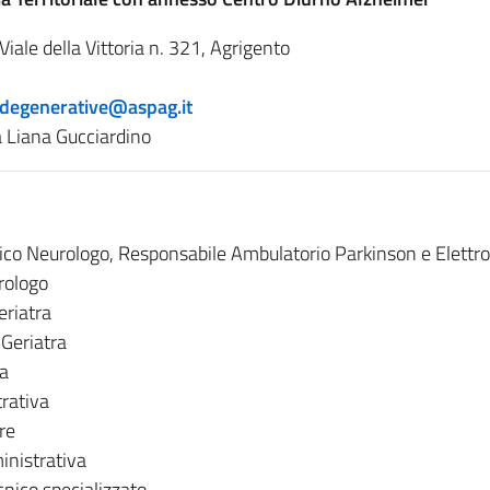
Viale della Vittoria n. 321, Agrigento
degenerative@aspag.it
sa Liana Gucciardino
co Neurologo, Responsabile Ambulatorio Parkinson e Elettroe
rologo
eriatra
 Geriatra
ga
rativa
re
nistrativa
ecnico specializzato