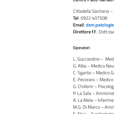
Cittadella Sanitaria – 
Tel
. 0922 407508
Email
:
dsm.patologie
Direttore f.f
.: Dott.s
Operatori
L. Gucciardino – Medi
G. Alba – Medico Neu
C. Sgarito – Medico G
E. Pecoraro – Medico
G. Chillemi – Psicolo
P. La Sala – Amminist
A. La Mela – Infermie
M.G. Di Marco – Ammi
S. Nica – Ausiliario t