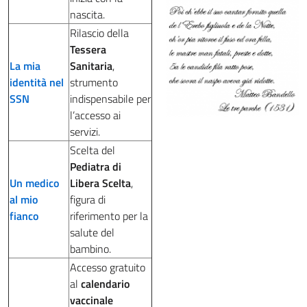
nascita.
Rilascio della
Tessera
La mia
Sanitaria
,
identità nel
strumento
SSN
indispensabile per
l’accesso ai
servizi.
Scelta del
Pediatra di
Un medico
Libera Scelta
,
al mio
figura di
fianco
riferimento per la
salute del
bambino.
Accesso gratuito
al
calendario
vaccinale