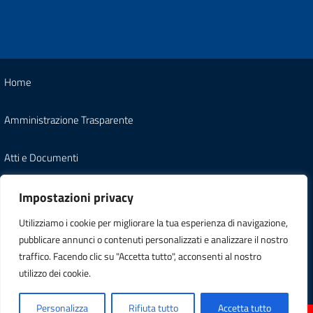
Home
Amministrazione Trasparente
Atti e Documenti
Note Legali
Impostazioni privacy
Utilizziamo i cookie per migliorare la tua esperienza di navigazione,
Informativa Privacy
pubblicare annunci o contenuti personalizzati e analizzare il nostro
traffico. Facendo clic su "Accetta tutto", acconsenti al nostro
Carta dei Servizi
utilizzo dei cookie.
Personalizza
Rifiuta tutto
Accetta tutto