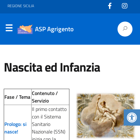
REGIONE SICILIA
ASP Agrigento
Nascita ed Infanzia
Contenuto /
Fase / Tema
Servizio
Apr
Il primo contatto
con il Sistema
Prologo:
si
Sanitario
nasce!
Nazionale (SSN)
inizia con la