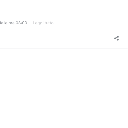
Medicina
o dalle ore 08:00 …
Leggi tutto
Specialistica
Interna
–
DS
Ribera